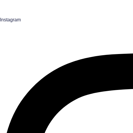
m
a
Instagram