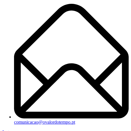
comunicacao@ovalordotempo.pt