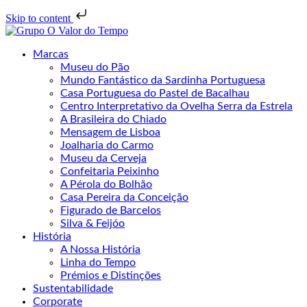
Skip to content
Marcas
Museu do Pão
Mundo Fantástico da Sardinha Portuguesa
Casa Portuguesa do Pastel de Bacalhau
Centro Interpretativo da Ovelha Serra da Estrela
A Brasileira do Chiado
Mensagem de Lisboa
Joalharia do Carmo
Museu da Cerveja
Confeitaria Peixinho
A Pérola do Bolhão
Casa Pereira da Conceição
Figurado de Barcelos
Silva & Feijóo
História
A Nossa História
Linha do Tempo
Prémios e Distinções
Sustentabilidade
Corporate