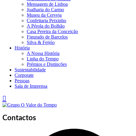
Mensagem de Lisboa
Joalharia do Carmo
Museu da Cerveja
Confeitaria Peixinho
A Pérola do Bolhão
Casa Pereira da Conceição
Figurado de Barcelos
Silva & Feijóo
História
A Nossa História
Linha do Tempo
Prémios e Distinções
Sustentabilidade
Corporate
Pessoas
Sala de Imprensa
Contactos