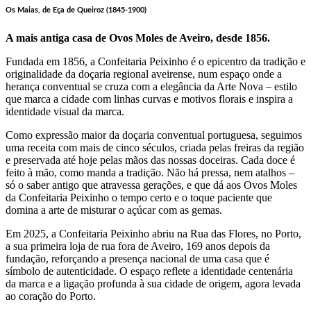
Os Maias, de Eça de Queiroz (1845-1900)
A mais antiga casa de Ovos Moles de Aveiro, desde 1856.
Fundada em 1856, a Confeitaria Peixinho é o epicentro da tradição e
originalidade da doçaria regional aveirense, num espaço onde a
herança conventual se cruza com a elegância da Arte Nova – estilo
que marca a cidade com linhas curvas e motivos florais e inspira a
identidade visual da marca.
Como expressão maior da doçaria conventual portuguesa, seguimos
uma receita com mais de cinco séculos, criada pelas freiras da região
e preservada até hoje pelas mãos das nossas doceiras. Cada doce é
feito à mão, como manda a tradição. Não há pressa, nem atalhos –
só o saber antigo que atravessa gerações, e que dá aos Ovos Moles
da Confeitaria Peixinho o tempo certo e o toque paciente que
domina a arte de misturar o açúcar com as gemas.
Em 2025, a Confeitaria Peixinho abriu na Rua das Flores, no Porto,
a sua primeira loja de rua fora de Aveiro, 169 anos depois da
fundação, reforçando a presença nacional de uma casa que é
símbolo de autenticidade. O espaço reflete a identidade centenária
da marca e a ligação profunda à sua cidade de origem, agora levada
ao coração do Porto.