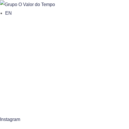
o
EN
n
t
e
n
t
Instagram