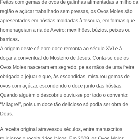
Feitos com gemas de ovos de galinhas alimentadas a milho da
região e açúcar trabalhado sem pressas, os Ovos Moles são
apresentados em hóstias moldadas à tesoura, em formas que
homenageiam a ria de Aveiro: mexilhões, búzios, peixes ou
barricas.
A origem deste célebre doce remonta ao século XVI e à
doçaria conventual do Mosteiro de Jesus. Conta-se que os
Ovos Moles nasceram em segredo, pelas mãos de uma freira
obrigada a jejuar e que, às escondidas, misturou gemas de
ovos com açúcar, escondendo o doce junto das hóstias.
Quando alguém o descobriu ouviu-se por todo o convento:
“Milagre!”, pois um doce tão delicioso só podia ser obra de
Deus.
A receita original atravessou séculos, entre manuscritos
religiosos e receituários laicos. Em 2009, os Ovos Moles